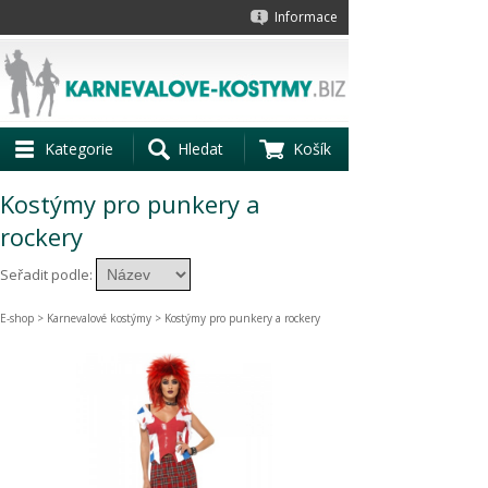
Informace
Kategorie
Hledat
Košík
Kostýmy pro punkery a
rockery
Seřadit podle:
E-shop
>
Karnevalové kostýmy
> Kostýmy pro punkery a rockery