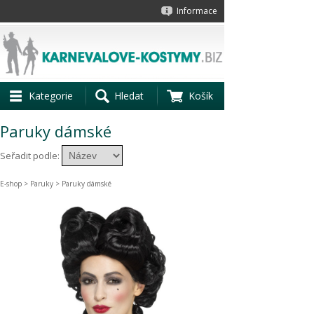
Informace
Kategorie
Hledat
Košík
Paruky dámské
Seřadit podle:
E-shop
>
Paruky
> Paruky dámské