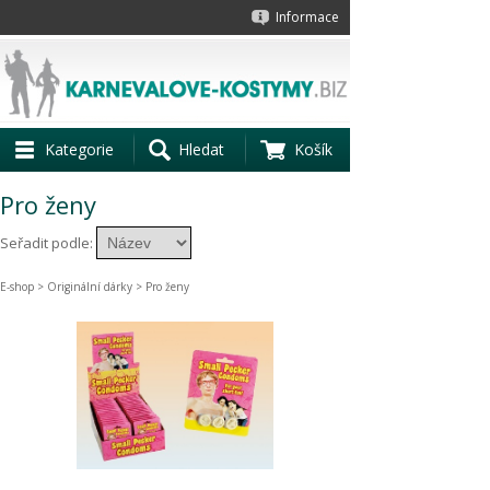
Informace
Kategorie
Hledat
Košík
Pro ženy
Seřadit podle:
E-shop
>
Originální dárky
> Pro ženy