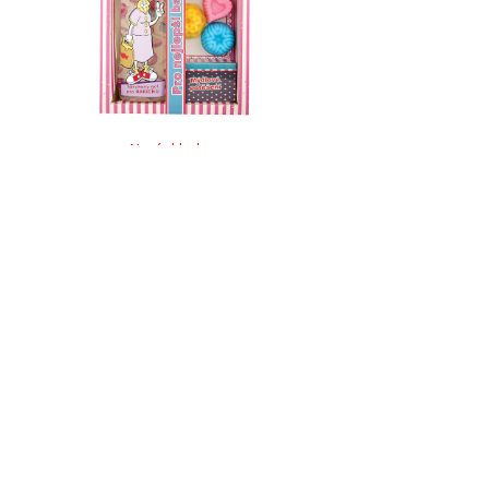
Není skladem
Dárkové balení – babička
205 Kč