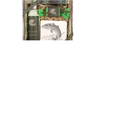
Není skladem
Dárkové balení Rybář
256 Kč