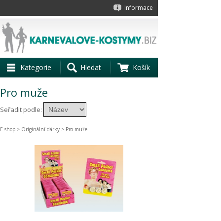
Informace
Kategorie
Hledat
Košík
Pro muže
Seřadit podle:
E-shop
>
Originální dárky
> Pro muže