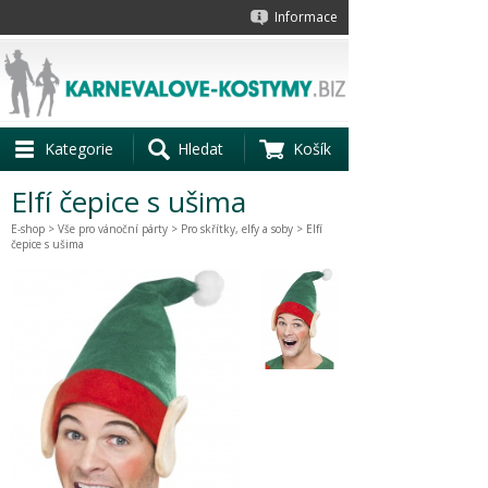
Informace
Kategorie
Hledat
Košík
Elfí čepice s ušima
E-shop
>
Vše pro vánoční párty
>
Pro skřítky, elfy a soby
> Elfí
čepice s ušima